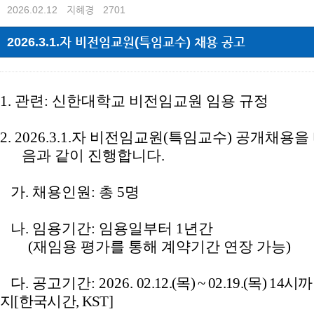
2026.02.12
지혜경
2701
2026.3.1.자 비전임교원(특임교수) 채용 공고
1.
관련
:
신한대학교 비전임교원 임용 규정
2. 2026.3.1.
자 비전임교원(특임교수) 공개채용을
음과 같이 진행합니다
.
가
.
채용인원
:
총 5
명
나
.
임용기간
:
임용일부터
1
년간
(
재임용 평가를 통해 계약기간 연장 가능
)
다
.
공고기간
: 2026.
02.12.(
목
) ~ 02.19.(
목
) 14
시까
지
[
한국시간
, KST]