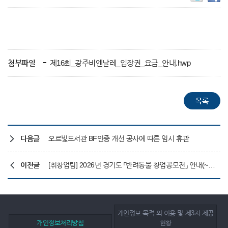
첨부파일
제16회_광주비엔날레_입장권_요금_안내.hwp
다음글
오르빛도서관 BF인증 개선 공사에 따른 임시 휴관
이전글
[취창업팀] 2026년 경기도 「반려동물 창업공모전」 안내(~8/24)
개인정보 목적 외 이용 및 제3자 제공
개인정보처리방침
현황