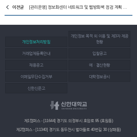
이전글
[관리운영] 정보화센터 네트워크 및 웹방화벽 점검 계획 안내
개인정보 목적 외 이용 및 제3자 제공
개인정보처리방침
현황
거래업체등록안내
입찰공고
채용공고
예ㆍ결산현황
이메일무단수집거부
대학정보공시
신한신문고
제1캠퍼스 - [11644] 경기도 의정부시 호암로 95 (호원동)
제2캠퍼스 - [11340] 경기도 동두천시 벌마들로 40번길 30 (상패동)