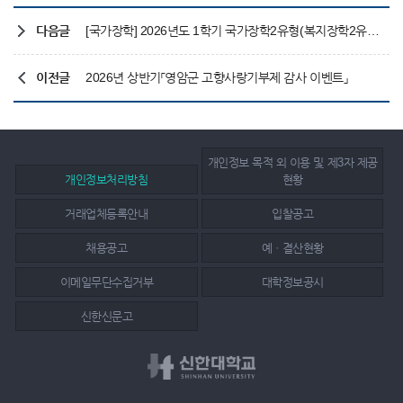
다음글
[국가장학] 2026년도 1학기 국가장학2유형(복지장학2유형) 지급 안내
이전글
2026년 상반기「영암군 고향사랑기부제 감사 이벤트」
개인정보 목적 외 이용 및 제3자 제공
개인정보처리방침
현황
거래업체등록안내
입찰공고
채용공고
예ㆍ결산현황
이메일무단수집거부
대학정보공시
신한신문고