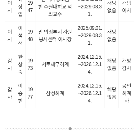
이
19
해당
개방
상
현 수원대학교 석
~2029.08.3
사
47
없음
이사
업
좌교수
1.
이
2025.09.01.
이
19
전 의정부시 자원
해당
석
~2029.08.3
사
48
봉사센터 이사장
없음
재
1.
한
2024.12.15.
감
19
해당
개방
상
서로세무회계
~2026.12.1
사
73
없음
감사
숙
4.
이
2024.12.15.
공인
감
19
해당
승
삼성회계
~2026.12.1
회계
사
77
없음
현
4.
사