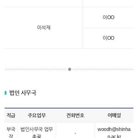
이OO
이석재
이OO
법인 사무국
직급
주요업무
전화번호
이메일
부국
법인사무국 업무
woodh@shinha
-
장
총괄
n.ac.kr