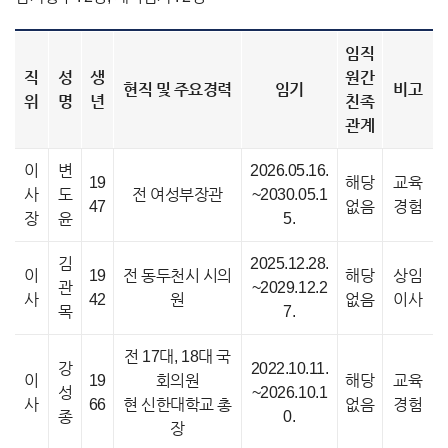
임직
직
성
생
원간
현직 및 주요경력
임기
비고
위
명
년
친족
관계
이
변
2026.05.16.
19
해당
교육
사
도
전 여성부장관
~2030.05.1
47
없음
경험
장
윤
5.
김
2025.12.28.
이
19
전 동두천시 시의
해당
상임
관
~2029.12.2
사
42
원
없음
이사
목
7.
전 17대, 18대 국
강
2022.10.11.
이
19
회의원
해당
교육
성
~2026.10.1
사
66
현 신한대학교 총
없음
경험
종
0.
장