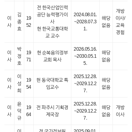
전 한국산업인력
개방
김
공단 능력평가이
2024.08.01.
이
19
해당
이사/
종
사
~2028.07.3
사
52
없음
교육
효
현 한국교통대학
1.
경험
교 교수
박
2026.05.16.
이
19
현 순복음의정부
해당
정
~2030.05.1
사
71
교회 목사
없음
호
5.
이
2025.12.28.
이
19
현 동국대학교 특
해당
성
~2029.12.2
사
54
임교수
없음
희
7.
윤
2025.12.28.
이
19
전 파주시 기획경
해당
개방
덕
~2029.12.2
사
64
제국장
없음
이사
규
7.
이
전 국가정보원
2025.09.01.