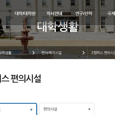
대학/대학원
학사안내
연구/산학
국
대학생활
편의/복지시설
2캠퍼스 편의시
퍼스 편의시설
편의시설
설