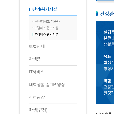
편의/복지시설
건강관
신한대학교 기숙사
1캠퍼스 편의시설
설립
2캠퍼스 편의시설
본관 
생활을
보험안내
목표
학생증
학생 
향상시
IT서비스
역할
대학생활 꿀TIP 영상
건강관
환경관
신한광장
학생(규정)