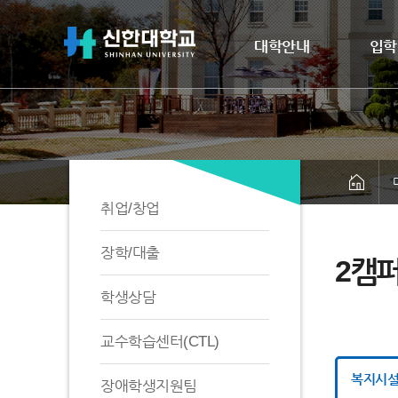
대학안내
입학
취업/창업
장학/대출
2캠
학생상담
교수학습센터(CTL)
복지시
장애학생지원팀