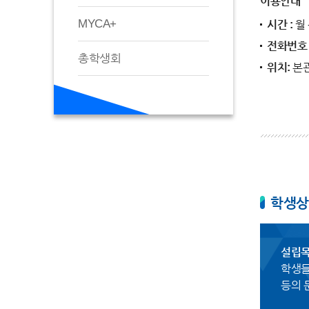
이용안내
MYCA+
시간 :
월 
전화번호 
총학생회
위치:
본관
학생상
설립
학생들
등의 