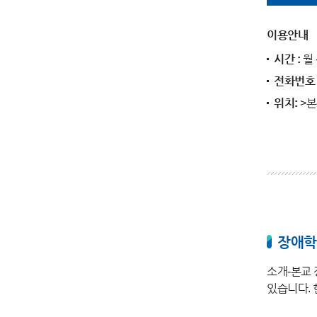
이용안내
시간 :
월 
전화번호 
위치:
>본
장애학
소개-본교
있습니다.