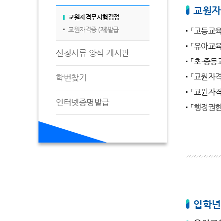
교원자
교원자격무시험검정
교원자격증 (재)발급
「고등교육
「유아교육
신청서류 양식 게시판
「초·중등
「교원자
학번찾기
「교원자
인터넷증명발급
「행정권한
입학년