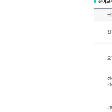
유아교
구
전
교
성
기
기