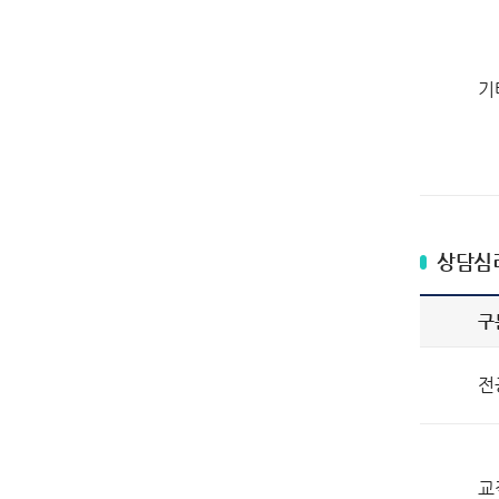
기
상담심
구
전
교