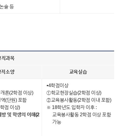
 논술 등
교직과목
교직소양
교육실습
⦁4학점이상
론(2학점 이상)
①학교현장실습(2학점 이상)
역(단원) 포함
②교육봉사활동(2학점 이내 포함)
학점 이상)
※ 18학년도 입학자 이후 :
방 및 학생의 이해(2
교육봉사활동 2학점 이상 포함
가능