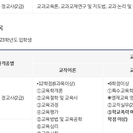
 정교사(2급)
교과교육론, 교과교재연구 및 지도법, 교과 논리 및
목
2023학년도 입학생
자격종별
교직이론
⦁12학점(6과목이상)
⦁6학점이상
①교육학개론
①특수교육학개
 정교사(2급)
②교육철학 및 교육사
❋영재교육 영
③교육과정
②교직실무(2
④교육평가
③학교폭력 예
⑤교육방법 및 교육공학
학점 이상)
⑥교육심리