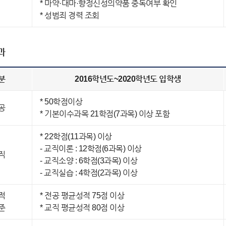
* 마약·대마·향정신성의약품 중독여부 확인
* 성범죄 경력 조회
과
분
2016학년도~2020학년도 입학생
* 50학점이상
공
* 기본이수과목 21학점(7과목) 이상 포함
* 22학점(11과목) 이상
- 교직이론 : 12학점(6과목) 이상
직
- 교직소양 : 6학점(3과목) 이상
- 교직실습 : 4학점(2과목) 이상
적
* 전공 평균성적 75점 이상
준
* 교직 평균성적 80점 이상