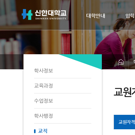
대학안내
입학
학사정보
교육과정
교원
수업정보
학사행정
교원자격
교직