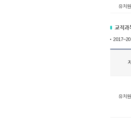
유치원
교직과
2017~
유치원