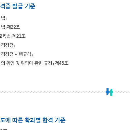
격증 발급 기준
법」
법」제22조
교육법」제21조
격검정령」
격검정령 시행규칙」
의 위임 및 위탁에 관한 규정」 제45조
도에 따른 학과별 합격 기준