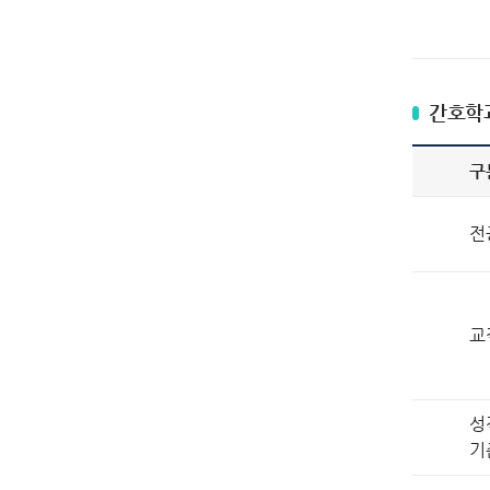
간호학
구
전
교
성
기