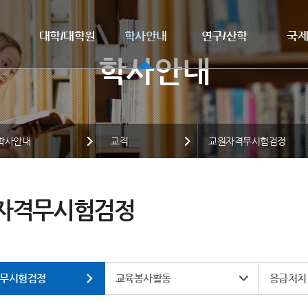
대학/대학원
학사안내
연구/산학
국
학사안내
교직
교원자격무시험검정
자격무시험검정
무시험검정
교육봉사활동
응급처치