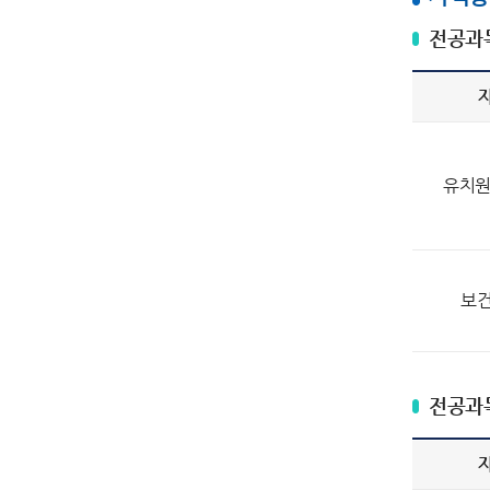
전공과
유치원
보건
전공과