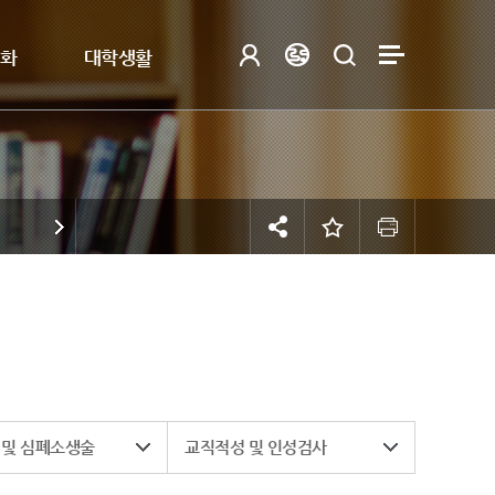
제화
대학생활
 및 심폐소생술
교직적성 및 인성검사