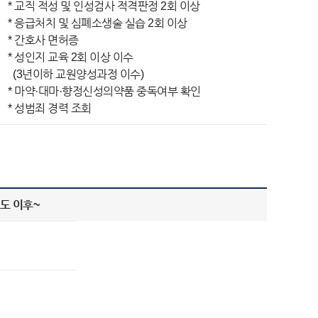
* 교직 적성 및 인성검사 적격판정 2회 이상
* 응급처치 및 심폐소생술 실습 2회 이상
* 간호사 면허증
* 성인지 교육 2회 이상 이수
(3년이하 교원양성과정 이수)
* 마약·대마·향정신성의약품 중독여부 확인
* 성범죄 경력 조회
년도 이후~