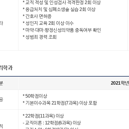
* 교직 적성 및 인성검사 적격판정 2회 이상
* 응급처치 및 심폐소생술 실습 2회 이상
* 간호사 면허증
타
* 성인지 교육 2회 이상 이수
* 마약·대마·향정신성의약품 중독여부 확인
* 성범죄 경력 조회
리학과
분
2021학
* 50학점이상
공
* 기본이수과목 21학점(7과목) 이상 포함
* 22학점(11과목) 이상
- 교직이론 : 12학점(6과목) 이상
직