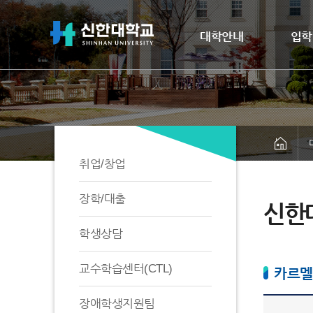
대학안내
입학
취업/창업
장학/대출
신한
학생상담
교수학습센터(CTL)
카르멜
장애학생지원팀