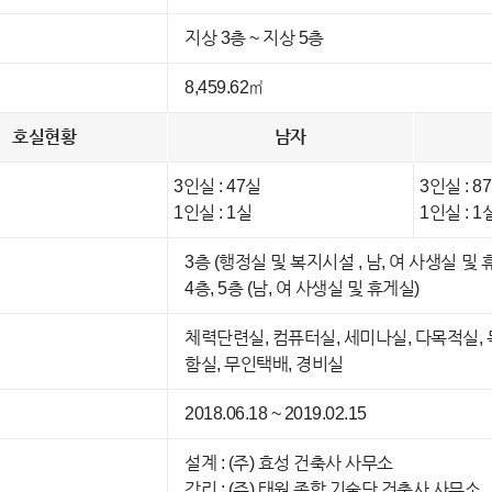
지상 3층 ~ 지상 5층
8,459.62㎡
호실현황
남자
3인실 : 47실
3인실 : 8
1인실 : 1실
1인실 : 1
3층 (행정실 및 복지시설 , 남, 여 사생실 및 
4층, 5층 (남, 여 사생실 및 휴게실)
체력단련실, 컴퓨터실, 세미나실, 다목적실, 독서
함실, 무인택배, 경비실
2018.06.18 ~ 2019.02.15
설계 : (주) 효성 건축사 사무소
감리 : (주) 태원 종합 기술단 건축사 사무소