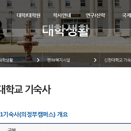
대학/대학원
학사안내
연구/산학
국
대학생활
편의/복지시설
신한대학교 기
대학교 기숙사
1기숙사(의정부캠퍼스) 개요
구분