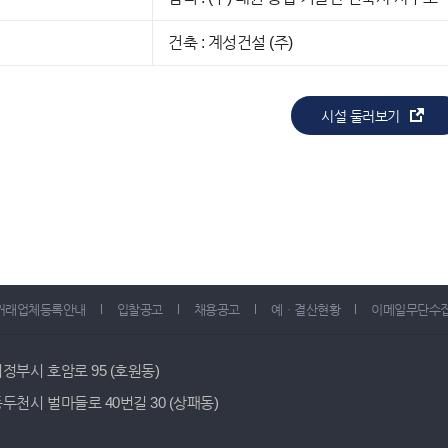
건축 : 계성건설 (주)
시설 둘러보기
거래업체등록안내
입찰공고
채용공고
예ㆍ결산현황
이메일무단수
 의정부시 호암로 95 (호원동)
 동두천시 벌마들로 40번길 30 (상패동)