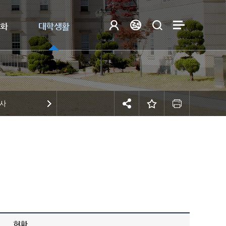
제화
대학생활
숙사
현황