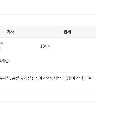
여자
합계
7실
134실
실
휴게실)
실, 층별 휴게실 (남, 여 각각), 세탁실 (남,여 각각) 우편