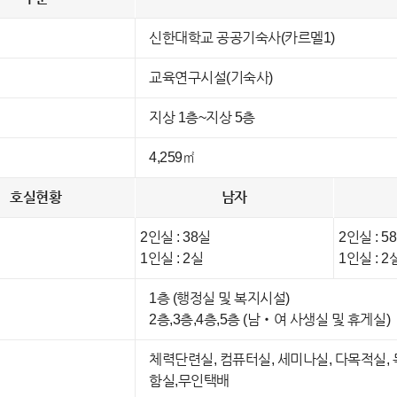
신한대학교 공공기숙사(카르멜1)
교육연구시설(기숙사)
지상 1층~지상 5층
4,259㎡
호실현황
남자
2인실 : 38실
2인실 : 5
1인실 : 2실
1인실 : 2
1층 (행정실 및 복지시설)
2층,3층,4층,5층 (남‧여 사생실 및 휴게실)
체력단련실, 컴퓨터실, 세미나실, 다목적실, 독
함실,무인택배