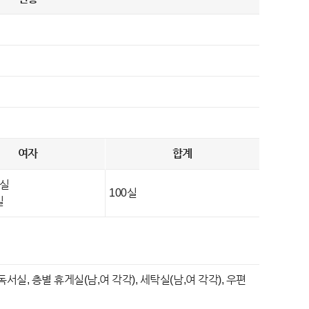
여자
합계
8실
100실
실
서실, 층별 휴게실(남,여 각각), 세탁실(남,여 각각), 우편