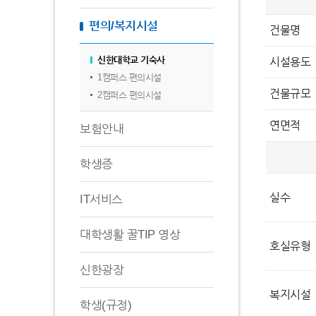
편의/복지시설
건물명
신한대학교 기숙사
시설용도
1캠퍼스 편의시설
건물규모
2캠퍼스 편의시설
연면적
보험안내
학생증
실수
IT서비스
대학생활 꿀TIP 영상
호실유형
신한광장
복지시설
학생(규정)