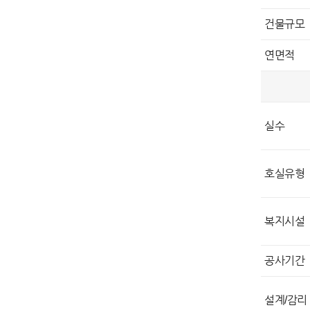
건물규모
연면적
실수
호실유형
복지시설
공사기간
설계/감리