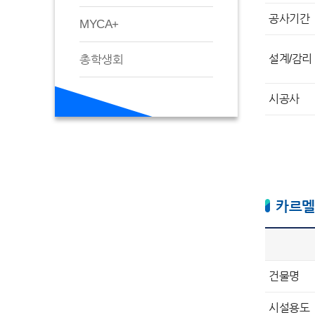
공사기간
MYCA+
총학생회
설계/감리
시공사
카르멜
건물명
시설용도