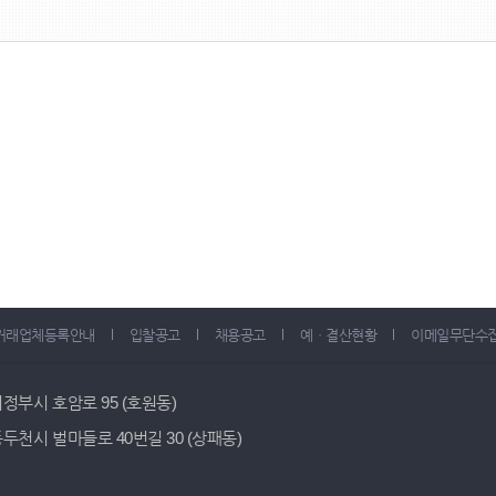
거래업체등록안내
입찰공고
채용공고
예ㆍ결산현황
이메일무단수
 의정부시 호암로 95 (호원동)
 동두천시 벌마들로 40번길 30 (상패동)