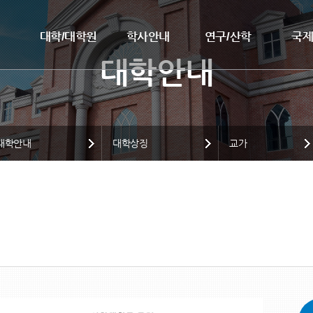
대학/대학원
학사안내
연구/산학
국
대학안내
대학상징
교가