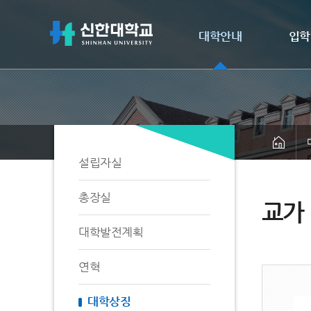
대학안내
입학
설립자실
총장실
교가
대학발전계획
연혁
대학상징