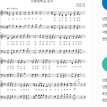
신한
신
사랑
전
신한
신한
도전
전