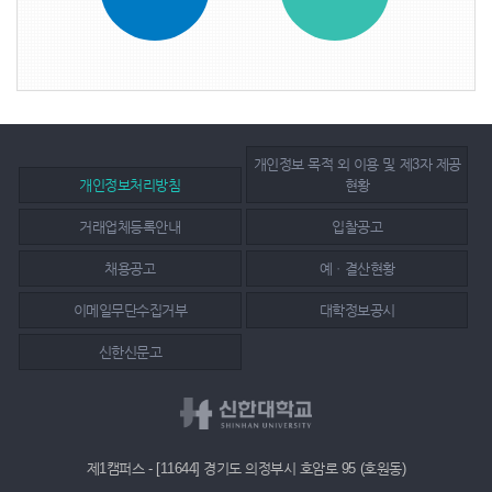
개인정보 목적 외 이용 및 제3자 제공
개인정보처리방침
현황
거래업체등록안내
입찰공고
채용공고
예ㆍ결산현황
이메일무단수집거부
대학정보공시
신한신문고
제1캠퍼스 - [11644] 경기도 의정부시 호암로 95 (호원동)