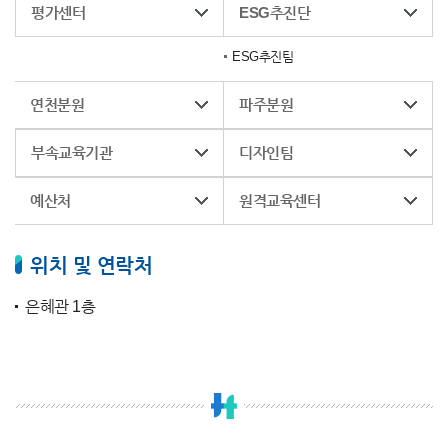
평가센터
ESG추진단
ESG추진팀
연천분원
파주분원
부속교육기관
디자인팀
예산처
원격교육센터
위치 및 연락처
은혜관 1층