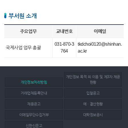
부서원 소개
주요업무
교내번호
이메일
031-870-3
tkdchoi0120@shinhan.
국제사업 업무 총괄
764
ac.kr
개인정보 목적 외 이용 및 제3자 제공
개인정보처리방침
현황
거래업체등록안내
입찰공고
채용공고
예ㆍ결산현황
이메일무단수집거부
대학정보공시
신한신문고