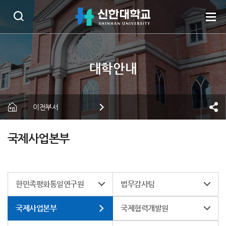
이전부서
국제사업본부
한민족평화통일연구원
법무감사팀
국제사업본부
국제협력개발원