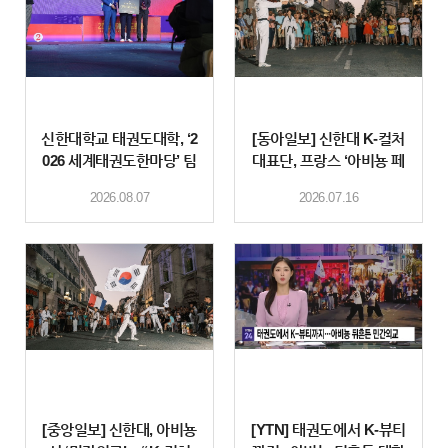
신한대학교 태권도대학, ‘2
[동아일보] 신한대 K-컬처
026 세계태권도한마당’ 팀
대표단, 프랑스 ‘아비뇽 페
대항 종합우승… 최우수지
스티벌’서 한국 문화 공유
2026.08.07
2026.07.16
도자상·최우수
[중앙일보] 신한대, 아비뇽
[YTN] 태권도에서 K-뷰티