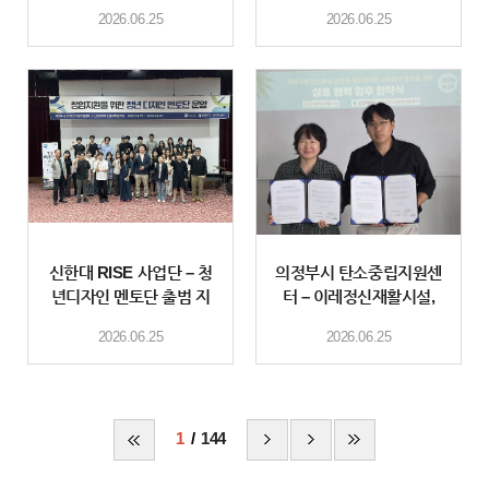
업본부, 경기북부 여성 일
개최 방문간호 창업 실무
2026.06.25
2026.06.25
자리 활성화 위한
와 AI·디지
신한대 RISE 사업단 – 청
의정부시 탄소중립지원센
년디자인 멘토단 출범 지
터 – 이레정신재활시설,
역 창업기업 디자인 역량
‘환경·ESG 가치 확산 및
2026.06.25
2026.06.25
지원
정신장애인 사
1
144