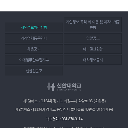
개인정보 목적 외 이용 및 제3자 제공
개인정보처리방침
현황
거래업체등록안내
입찰공고
채용공고
예ㆍ결산현황
이메일무단수집거부
대학정보공시
신한신문고
제1캠퍼스 - [11644] 경기도 의정부시 호암로 95 (호원동)
제2캠퍼스 - [11340] 경기도 동두천시 벌마들로 40번길 30 (상패동)
대표전화 : 031-870-3114