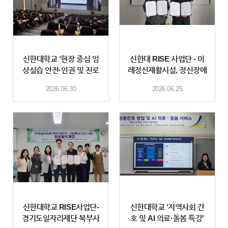
신한대학교 ‘현장 중심 임
신한대 RISE 사업단 - 이
상실습 안전·인권 및 진로
레정신재활시설, 정신장애
역량 강화 프로그램’ 개최
인 성인학습자 평생교육
2026.06.30
2026.06.25
체계 구축 위한
신한대학교 RISE사업단-
신한대학교 ‘지역사회 간
경기도일자리재단 북부사
호 및 AI 의료·돌봄 특강’