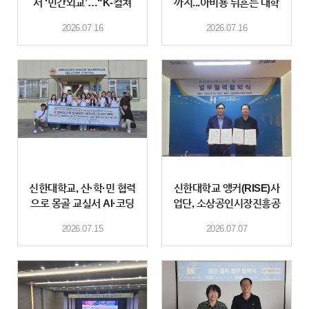
서 ‘민간외교’…“K-컬쳐
까지...아비뇽 뒤흔든 대학
민간외교 새 지평 열어”
생 민간외교
2026.07.16
2026.07.16
신한대학교, 산·학·민 협력
신한대학교 앵커(RISE)사
으로 몽골 교실서 AI·코딩
업단, 소상공인시장진흥공
과 세계시민교육 펼쳐
단 경기북부지역본부와 업
2026.07.15
2026.07.07
무협약 체결