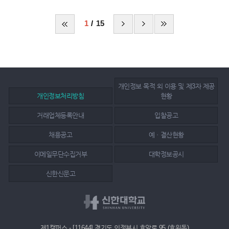
1
15
개인정보 목적 외 이용 및 제3자 제공
개인정보처리방침
현황
거래업체등록안내
입찰공고
채용공고
예ㆍ결산현황
이메일무단수집거부
대학정보공시
신한신문고
제1캠퍼스 - [11644] 경기도 의정부시 호암로 95 (호원동)